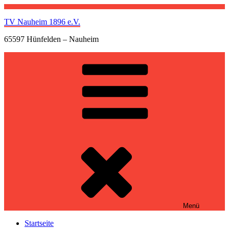
Zum
Inhalt
TV Nauheim 1896 e.V.
springen
65597 Hünfelden – Nauheim
Menü
Startseite