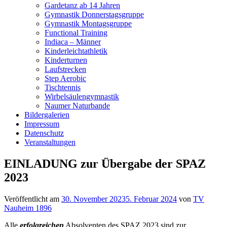
Gardetanz ab 14 Jahren
Gymnastik Donnerstagsgruppe
Gymnastik Montagsgruppe
Functional Training
Indiaca – Männer
Kinderleichtathletik
Kinderturnen
Laufstrecken
Step Aerobic
Tischtennis
Wirbelsäulengymnastik
Naumer Naturbande
Bildergalerien
Impressum
Datenschutz
Veranstaltungen
EINLADUNG zur Übergabe der SPAZ
2023
Veröffentlicht am
30. November 2023
5. Februar 2024
von
TV
Nauheim 1896
Alle
erfolgreichen
Absolventen des SPAZ 2023 sind zur