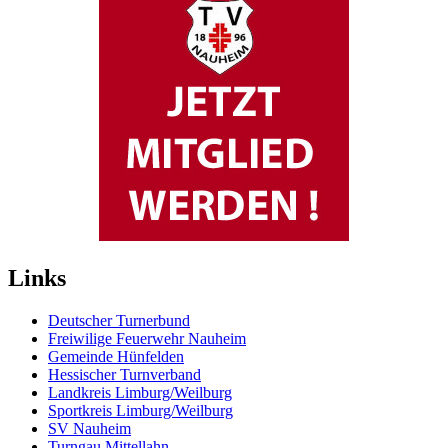
Links
Deutscher Turnerbund
Freiwilige Feuerwehr Nauheim
Gemeinde Hünfelden
Hessischer Turnverband
Landkreis Limburg/Weilburg
Sportkreis Limburg/Weilburg
SV Nauheim
Turngau Mittellahn