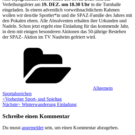
Verleihungsfeier am
19. DEZ. um 18.30 Uhr
in die Turnhalle
eingeladen. In einem adventlich vorweihnachtlichem Rahmen
wollen wir den/die Sportler*in und die SPAZ-Familie des Jahres mit
den Pokalen ehren. Alle Absolventen erhalten ihre Urkunden und
Nadeln. Schon jetzt ergeht eine Einladung für das kommende Jahr,
in dem mit einigen besonderen Aktionen das 50-jährige Bestehen
der SPAZ- Aktion im TV Nauheim gefeiert wird.
Kategorien:
,
Allgemein
Sportabzeichen
Beitragsnavigation
Vorheriger
<Vorherige
Sport- und Spieltag
Nächster
Beitrag:
Nächste>
Winterwanderung Einladung
Beitrag:
Schreibe einen Kommentar
Du musst
angemeldet
sein, um einen Kommentar abzugeben.