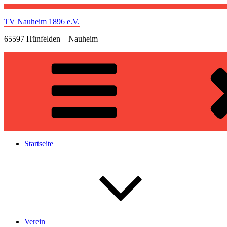
Zum
Inhalt
TV Nauheim 1896 e.V.
springen
65597 Hünfelden – Nauheim
Startseite
Verein