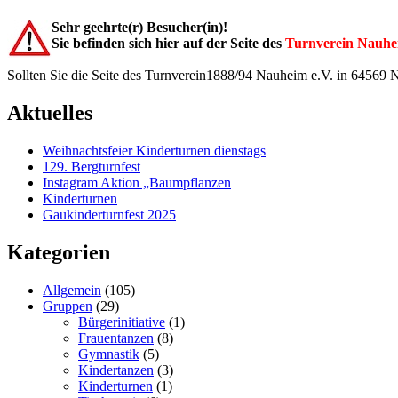
Sehr geehrte(r) Besucher(in)!
Sie befinden sich hier auf der Seite des
Turnverein Nauhe
Sollten Sie die Seite des Turnverein1888/94 Nauheim e.V. in 64569
Aktuelles
Weihnachtsfeier Kinderturnen dienstags
129. Bergturnfest
Instagram Aktion „Baumpflanzen
Kinderturnen
Gaukinderturnfest 2025
Kategorien
Allgemein
(105)
Gruppen
(29)
Bürgerinitiative
(1)
Frauentanzen
(8)
Gymnastik
(5)
Kindertanzen
(3)
Kinderturnen
(1)