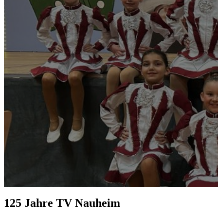
Zum
125 Jahre TV Nauheim
Footer
springen