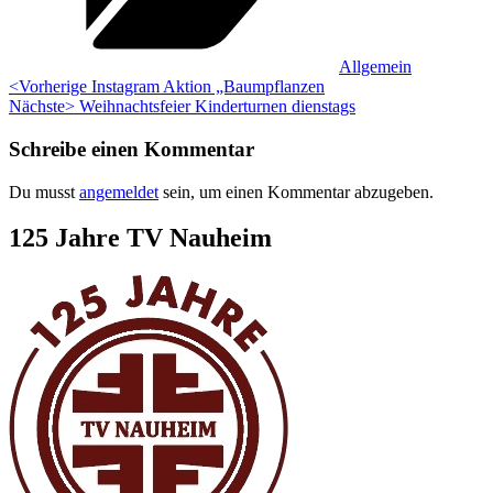
Allgemein
Beitragsnavigation
Vorheriger
<Vorherige
Instagram Aktion „Baumpflanzen
Nächster
Beitrag:
Nächste>
Weihnachtsfeier Kinderturnen dienstags
Beitrag:
Schreibe einen Kommentar
Du musst
angemeldet
sein, um einen Kommentar abzugeben.
Zum
125 Jahre TV Nauheim
Footer
springen