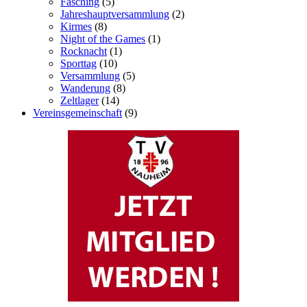
Fasching
(5)
Jahreshauptversammlung
(2)
Kirmes
(8)
Night of the Games
(1)
Rocknacht
(1)
Sporttag
(10)
Versammlung
(5)
Wanderung
(8)
Zeltlager
(14)
Vereinsgemeinschaft
(9)