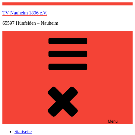
Zum
Inhalt
TV Nauheim 1896 e.V.
springen
65597 Hünfelden – Nauheim
Menü
Startseite