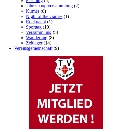
Fasching
(5)
Jahreshauptversammlung
(2)
Kirmes
(8)
Night of the Games
(1)
Rocknacht
(1)
Sporttag
(10)
Versammlung
(5)
Wanderung
(8)
Zeltlager
(14)
Vereinsgemeinschaft
(9)