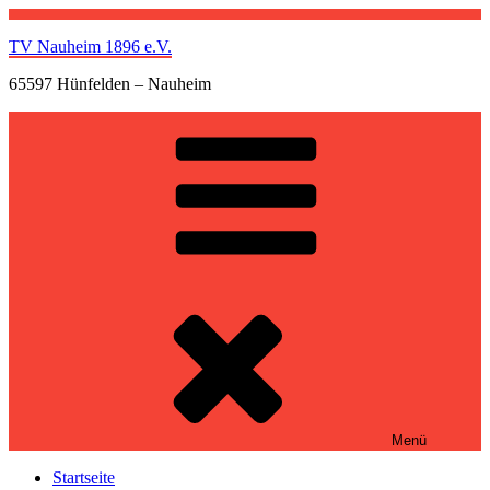
Zum
Inhalt
TV Nauheim 1896 e.V.
springen
65597 Hünfelden – Nauheim
Menü
Startseite