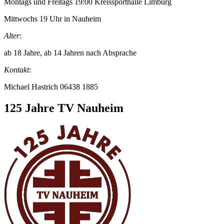
Montags und Freitags 19:00 Kreissporthalle Limburg
Mittwochs 19 Uhr in Nauheim
Alter
:
ab 18 Jahre, ab 14 Jahren nach Absprache
Kontakt
:
Michael Hastrich 06438 1885
Zum
125 Jahre TV Nauheim
Footer
springen