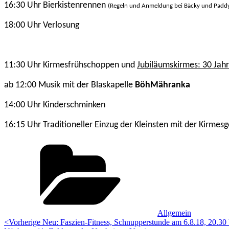
16:30 Uhr Bierkistenrennen
(Regeln und Anmeldung bei Bäcky und Padd
18:00 Uhr Verlosung
11:30 Uhr Kirmesfrühschoppen und
Jubiläumskirmes: 30 Jahr
ab 12:00 Musik mit der Blaskapelle
BöhMähranka
14:00 Uhr Kinderschminken
16:15 Uhr Traditioneller Einzug der Kleinsten mit der Kirmesg
Kategorien:
Allgemein
Beitragsnavigation
Vorheriger
<Vorherige
Neu: Faszien-Fitness, Schnupperstunde am 6.8.18, 20.30