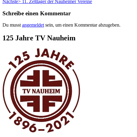
Nächster
Beitrag:
Nächste>
11. Zeltlager der Nauheimer Vereine
Beitrag:
Schreibe einen Kommentar
Du musst
angemeldet
sein, um einen Kommentar abzugeben.
Zum
125 Jahre TV Nauheim
Footer
springen