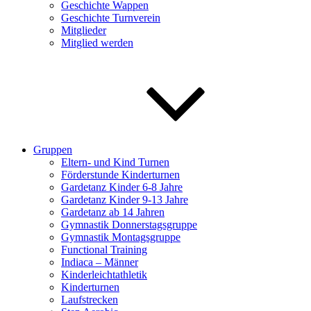
Geschichte Wappen
Geschichte Turnverein
Mitglieder
Mitglied werden
Gruppen
Eltern- und Kind Turnen
Förderstunde Kinderturnen
Gardetanz Kinder 6-8 Jahre
Gardetanz Kinder 9-13 Jahre
Gardetanz ab 14 Jahren
Gymnastik Donnerstagsgruppe
Gymnastik Montagsgruppe
Functional Training
Indiaca – Männer
Kinderleichtathletik
Kinderturnen
Laufstrecken