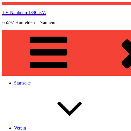
Zum
Inhalt
TV Nauheim 1896 e.V.
springen
65597 Hünfelden – Nauheim
Startseite
Verein