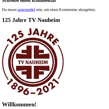
Schreibe einen Kommentar
Du musst
angemeldet
sein, um einen Kommentar abzugeben.
Zum
125 Jahre TV Nauheim
Footer
springen
Willkommen!