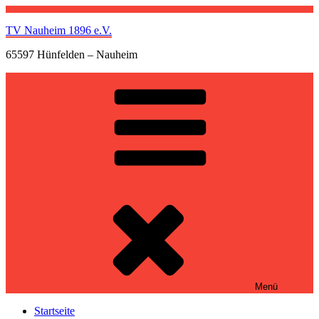
Zum
Inhalt
TV Nauheim 1896 e.V.
springen
65597 Hünfelden – Nauheim
Menü
Startseite