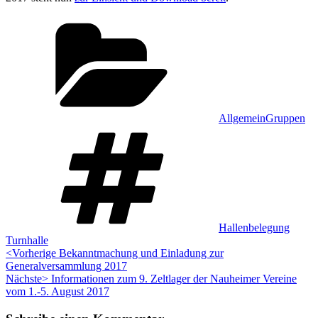
Kategorien:
,
Allgemein
Gruppen
Schlagwörter:
,
Hallenbelegung
Turnhalle
Beitragsnavigation
Vorheriger
<Vorherige
Bekanntmachung und Einladung zur
Beitrag:
Generalversammlung 2017
Nächster
Nächste>
Informationen zum 9. Zeltlager der Nauheimer Vereine
Beitrag:
vom 1.-5. August 2017