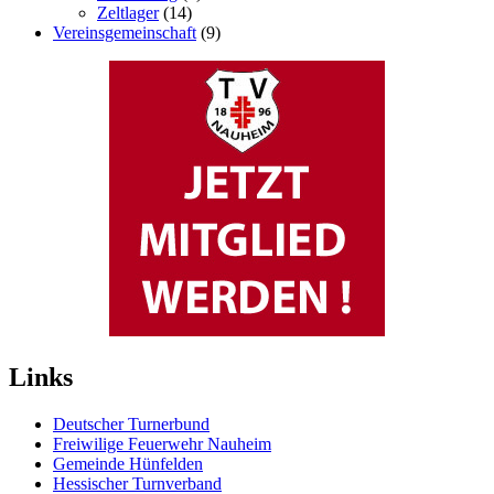
Zeltlager
(14)
Vereinsgemeinschaft
(9)
Links
Deutscher Turnerbund
Freiwilige Feuerwehr Nauheim
Gemeinde Hünfelden
Hessischer Turnverband