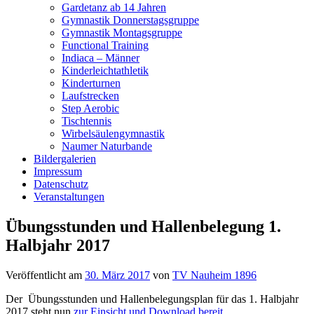
Gardetanz ab 14 Jahren
Gymnastik Donnerstagsgruppe
Gymnastik Montagsgruppe
Functional Training
Indiaca – Männer
Kinderleichtathletik
Kinderturnen
Laufstrecken
Step Aerobic
Tischtennis
Wirbelsäulengymnastik
Naumer Naturbande
Bildergalerien
Impressum
Datenschutz
Veranstaltungen
Übungsstunden und Hallenbelegung 1.
Halbjahr 2017
Veröffentlicht am
30. März 2017
von
TV Nauheim 1896
Der Übungsstunden und Hallenbelegungsplan für das 1. Halbjahr
2017 steht nun
zur Einsicht und Download bereit
.