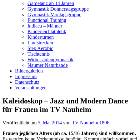
Gardetanz ab 14 Jahren
Gymnastik Donnerstagsgruppe
Gymnastik Montagsgruppe
Functional Training
Indiaca – Männer
Kinderleichtathletik
Kinderturnen
Laufstrecken
Step Aerobic
Tischtennis
Wirbelsäulengymnastik
Naumer Naturbande
Bildergalerien
Impressum
Datenschutz
Veranstaltungen
Kaleidoskop – Jazz und Modern Dance
für Frauen im TV Nauheim
Veröffentlicht am
5. Mai 2014
von
TV Nauheim 1896
Frauen jeglichen Alters (ab ca. 15/16 Jahren) sind willkommen.
Es werden keine Vorkenntnisse benötigt. Kommt einfach vorbei und