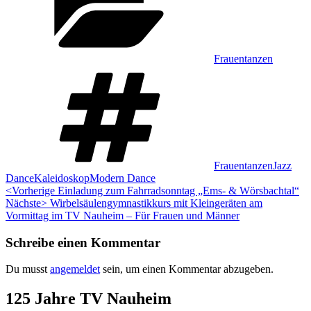
Frauentanzen
Schlagwörter:
,
Frauentanzen
Jazz
,
,
Dance
Kaleidoskop
Modern Dance
Beitragsnavigation
Vorheriger
<Vorherige
Einladung zum Fahrradsonntag „Ems- & Wörsbachtal“
Nächster
Beitrag:
Nächste>
Wirbelsäulengymnastikkurs mit Kleingeräten am
Beitrag:
Vormittag im TV Nauheim – Für Frauen und Männer
Schreibe einen Kommentar
Du musst
angemeldet
sein, um einen Kommentar abzugeben.
Zum
125 Jahre TV Nauheim
Footer