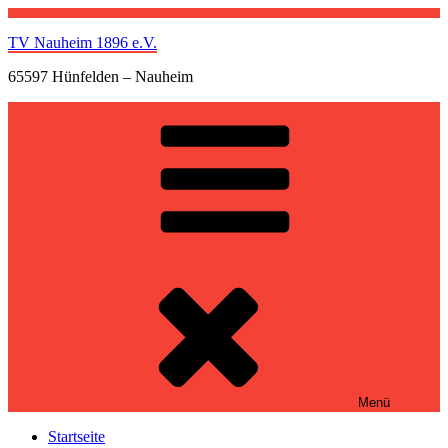
Zum
Inhalt
TV Nauheim 1896 e.V.
springen
65597 Hünfelden – Nauheim
Menü
Startseite