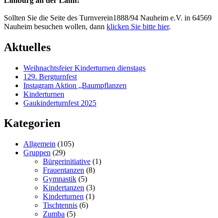
Limburg an der Lahn!
Sollten Sie die Seite des Turnverein1888/94 Nauheim e.V. in 64569
Nauheim besuchen wollen, dann
klicken Sie bitte hier
.
Aktuelles
Weihnachtsfeier Kinderturnen dienstags
129. Bergturnfest
Instagram Aktion „Baumpflanzen
Kinderturnen
Gaukinderturnfest 2025
Kategorien
Allgemein
(105)
Gruppen
(29)
Bürgerinitiative
(1)
Frauentanzen
(8)
Gymnastik
(5)
Kindertanzen
(3)
Kinderturnen
(1)
Tischtennis
(6)
Zumba
(5)