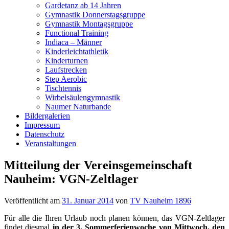
Gardetanz ab 14 Jahren
Gymnastik Donnerstagsgruppe
Gymnastik Montagsgruppe
Functional Training
Indiaca – Männer
Kinderleichtathletik
Kinderturnen
Laufstrecken
Step Aerobic
Tischtennis
Wirbelsäulengymnastik
Naumer Naturbande
Bildergalerien
Impressum
Datenschutz
Veranstaltungen
Mitteilung der Vereinsgemeinschaft
Nauheim: VGN-Zeltlager
Veröffentlicht am
31. Januar 2014
von
TV Nauheim 1896
Für alle die Ihren Urlaub noch planen können, das VGN-Zeltlager
findet diesmal
in der 3. Sommerferienwoche von Mittwoch, den