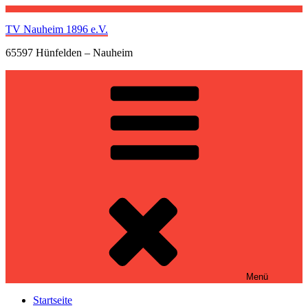
Zum
Inhalt
TV Nauheim 1896 e.V.
springen
65597 Hünfelden – Nauheim
Menü
Startseite