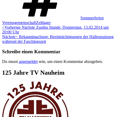
Sommerferien
,
Vereinsgemeinschaft
Zeltlager
Beitragsnavigation
Vorheriger
<Vorherige
Nächste Zumba Stunde: Donnerstag, 13.02.2014 um
Beitrag:
20:00 Uhr
Nächster
Nächste>
Bekanntmachung: Beeinträchtigungen der Hallennutzung
Beitrag:
während der Faschingszeit
Schreibe einen Kommentar
Du musst
angemeldet
sein, um einen Kommentar abzugeben.
Zum
125 Jahre TV Nauheim
Footer
springen